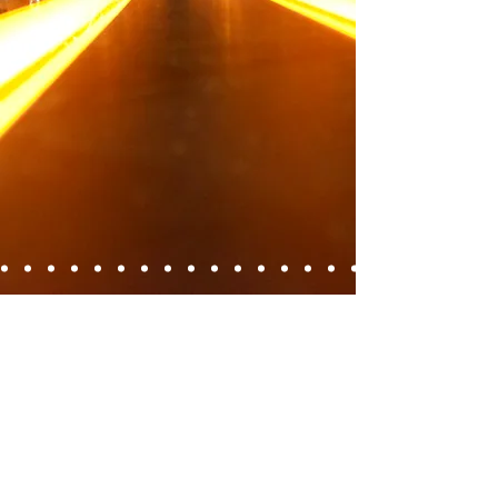
SALONE DELLE FONTANE
SRL
Via Ciro il Grande 10/12 -
00144 Roma
tel.
06 45497500
fax.
06 45497516
info@salonedellefontane.com
www.palombiniricevimenti.com