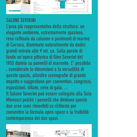
SALONE SEVERINI
L’area più rappresentativa della struttura: un
elegante ambiente, estremamente spazioso,
reso raffinato da colonne e pavimenti di marmo
di Carrara, illuminato naturalmente da dodici
grandi vetrate alte 9 mt. ca. Sulla parete di
fondo un’opera pittorica di Gino Severini del
1953 dipinta su pannelli di maronite. E’ possibile
, considerate le dimensioni e la versatilità di
questo spazio, allestire scenografie di grande
impatto e suggestione per convention, congressi,
esposizioni, sfilate, cene di gala, ...
Il Salone Severini può essere collegato alla Sala
Minnucci poichè i pannelli che dividono queste
due aree sono rimovibili su richiesta per
consentire la formula open-space e la fruibilità
contemporanea dei due spazi.