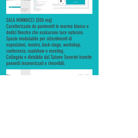
SALA MINNUCCI (550 mq)
Caratterizzata da pavimenti in marmo bianco e
dodici finestre che assicurano luce naturale.
Spazio modulabile per allestimenti di
esposizioni, mostre, back-stage, workshop,
conferenze, roadshow e meeting.
Collegata e divisibile dal Salone Severini tramite
pannelli insonorizzati e rimovibili.
LOGGIA ULRICH
Area delimitata da un colonnato sul quale si
affacciano la Sala A (60 mq) e la Sala B (35 mq).
Spazi modulabili per meeting, segreteria, ufficio-
stampa, back-stage, utilizzabili anche come sala-
VIP, per riunioni interaziendali ristrette quando è