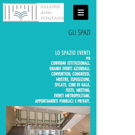
GLI SPAZI
LO SPAZIO EVENTI
PER
CONVEGNI ISTITUZIONALI,
GRANDI EVENTI AZIENDALI,
CONVENTION, CONGRESSI,
MOSTRE, ESPOSIZIONI,
SFILATE, CENE DI GALA,
FESTE, MEETING,
EVENTI METROPOLITANI,
APPUNTAMENTI PUBBLICI E PRIVATI.