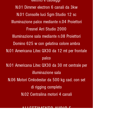
elettrici e cablaggi
N.01 Dimmer electron 6 canali da 3kw
N.01 Consolle luci Sgm Studio 12 sc
Illuminazione palco mediante n.04 Proiettori
Fresnel Arri Studio 2000
Illuminazione sala mediante n.08 Proiettori
Domino 625 w con gelatina colore ambra
N.01 Americana Litec QX30 da 12 mt per frontale
palco
N.01 Americana Litec QX30 da 30 mt centrale per
illuminazione sala
N.06 Motori Cmlodestar da 500 kg cad. con set
di rigging completo
N.02 Centralina motori 4 canali
ALLESTIMENTO AUDIO E
DIFFUSIONE BASE SALONE SEVERINI
N. 08 Diffusori Electrovoice Sx300 su stativo